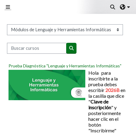
Salta al contenido principal
Selector
Panel lateral
Categorías
Buscar cursos
Buscar cursos
Prueba Diagnóstica "Lenguaje y Herramientas Informáticas"
Hola para
inscribirte a la
prueba debes
escribir
2026B
en
la casilla que dice
"
Clave de
inscripción
" y
posteriormente
hacer clic en el
botón
"Inscribirme"